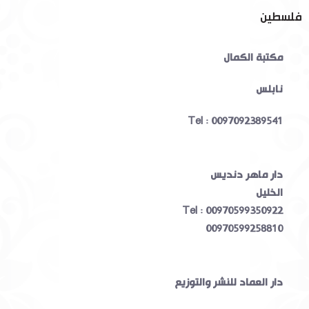
فلسطين
مكتبة الكمال
نابلس
Tel : 0097092389541
دار ماهر دنديس
الخليل
Tel : 00970599350922
00970599258810
دار العماد للنشر والتوزيع