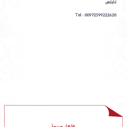
نابلس
Tel : 00972599222620
الأكثر مبيعاً