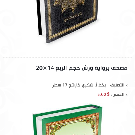
مصحف برواية ورش حجم الربع 14×20
التصنيف : بخط أ. شكري خارشو 17 سطر
السعر :
$ 5.00