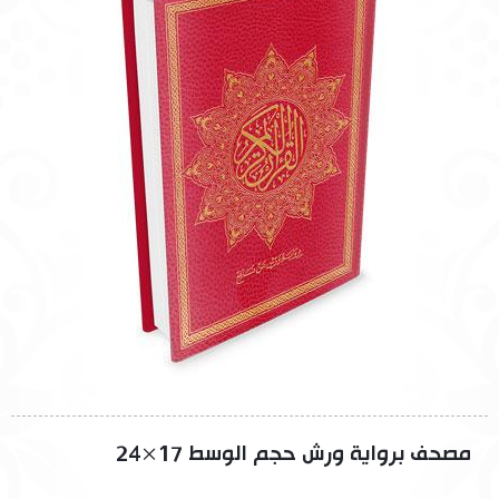
مصحف برواية ورش حجم الوسط 17×24