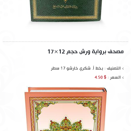
مصحف برواية ورش حجم 12×17
التصنيف : بخط أ. شكري خارشو 17 سطر
السعر :
$ 4.50