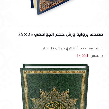
مصحف برواية ورش حجم الجوامعي 25×35
التصنيف : بخط أ. شكري خارشو 17 سطر
السعر :
$ 16.00