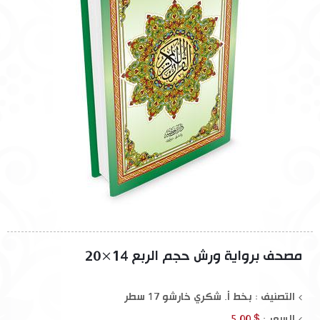
مصحف برواية ورش حجم الربع 14×20
التصنيف : بخط أ. شكري خارشو 17 سطر
السعر :
$ 5.00