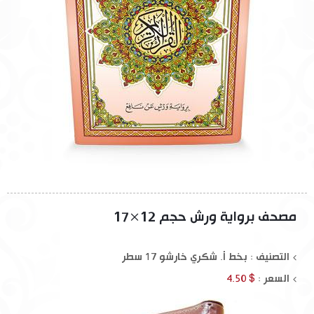
مصحف برواية ورش حجم 12×17
التصنيف : بخط أ. شكري خارشو 17 سطر
السعر :
$ 4.50