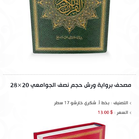
مصحف برواية ورش حجم نصف الجوامعي 20×28
التصنيف : بخط أ. شكري خارشو 17 سطر
السعر :
$ 13.00