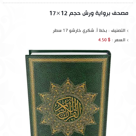
مصحف برواية ورش حجم 12×17
التصنيف : بخط أ. شكري خارشو 17 سطر
السعر :
$ 4.50