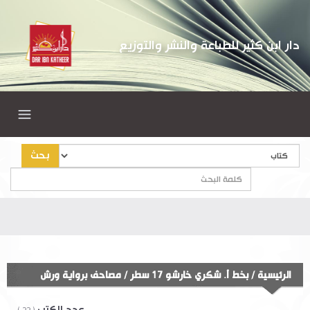
دار ابن كثير للطباعة والنشر والتوزيع
بحث
الرئيسية
/
بخط أ. شكري خارشو 17 سطر
/
مصاحف برواية ورش
عدد الكتب