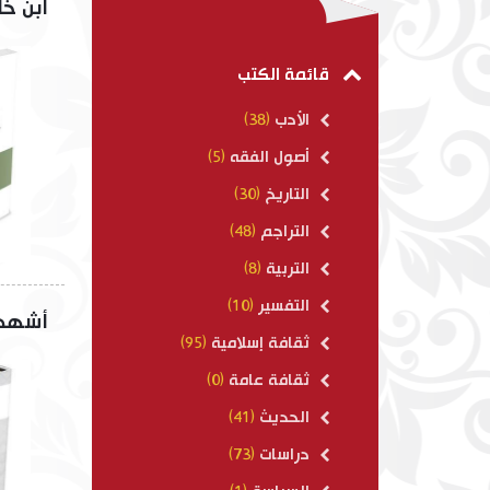
ابن خل
مظاهر التيسير في الس
$ 8.00
قائمة الكتب
الأدب
(38)
أصول الفقه
(5)
التاريخ
(30)
التراجم
(48)
التربية
(8)
التفسير
(10)
أشهد أ
ثقافة إسلامية
(95)
ثقافة عامة
(0)
الحديث
(41)
دراسات
(73)