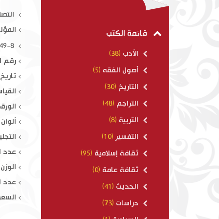
السيرة النبو
التصن
المؤل
$ 18.00
قائمة الكتب
ISBN : 978-614-415-049-8
الأدب
(38)
رقم ال
أصول الفقه
(5)
تاريخ ال
التاريخ
(30)
القياس : 
التراجم
(48)
الورق 
التربية
(8)
ألوان 
التجلي
التفسير
(10)
عدد ال
ثقافة إسلامية
(95)
الوزن : 60
ثقافة عامة
(0)
عدد ال
الحديث
(41)
السعر
دراسات
(73)