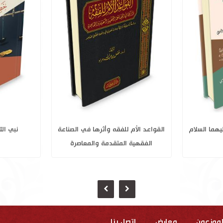
إلى المنظومة
نبيا الله اسحاق ويعقوب عليهما السلام
القواعد الأم
الفقهية
لموزعون
معارض
إتصل بنا