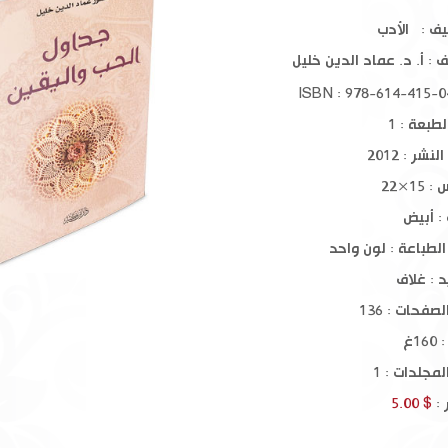
ية
موسوعة الحروب الصليبية 1-6
تفسير القرآن الكريم 
يف : الأدب
1-10
ف :
أ. د. عماد الدين خليل
$ 190.00
$ 110.00
طبعة : 1
نشر : 2012
15×22
: أبيض
الطباعة : لون واحد
د : غلاف
صفحات : 136
1غ
مجلدات : 1
 :
$ 5.00