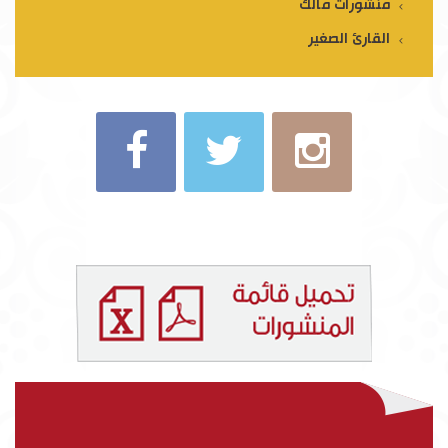
منشورات مالك
القارئ الصغير