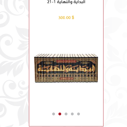
بوية للطفل
البداية والنهاية 1-21
أسئلة بيانية في الق
$ 26.00
$ 300.00