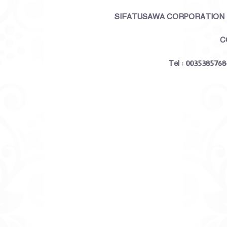
وم
رياض الصالحين
منهج التربية الن
SIFATUSAWA CORPORATION
$ 13.00
$ 15.00
C
Tel : 003538576