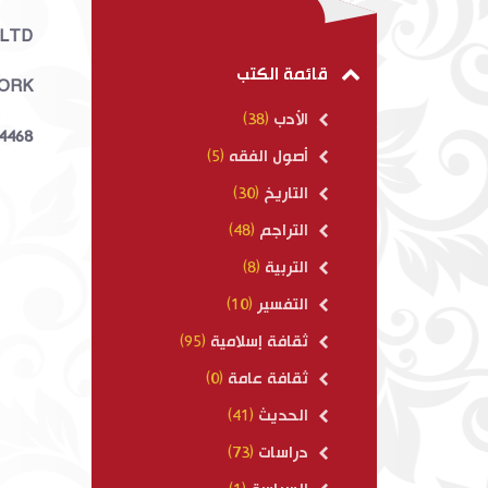
الرحيق المخت
 LTD
$ 13.00
قائمة الكتب
ORK
الأدب
(38)
84468
أصول الفقه
(5)
التاريخ
(30)
التراجم
(48)
التربية
(8)
التفسير
(10)
ثقافة إسلامية
(95)
ثقافة عامة
(0)
الحديث
(41)
دراسات
(73)