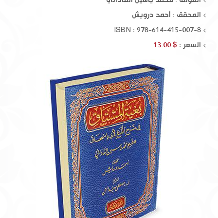
المحقق :
أحمد درويش
ISBN : 978-614-415-007-8
السعر :
$ 13.00