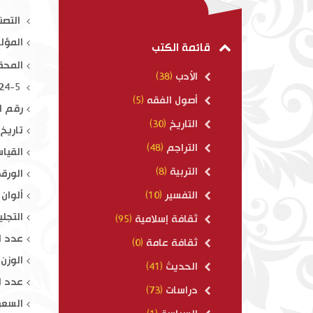
التصن
11
المؤل
$ 200.00
قائمة الكتب
المحق
الأدب
(38)
ISBN : 978-614-415-024-5
أصول الفقه
(5)
رقم ال
التاريخ
(30)
تاريخ ال
التراجم
(48)
القياس : 
التربية
(8)
الورق
ألوان 
التفسير
(10)
التجلي
ثقافة إسلامية
(95)
عدد ال
ثقافة عامة
(0)
الوزن : 300
الحديث
(41)
عدد ال
دراسات
(73)
السعر