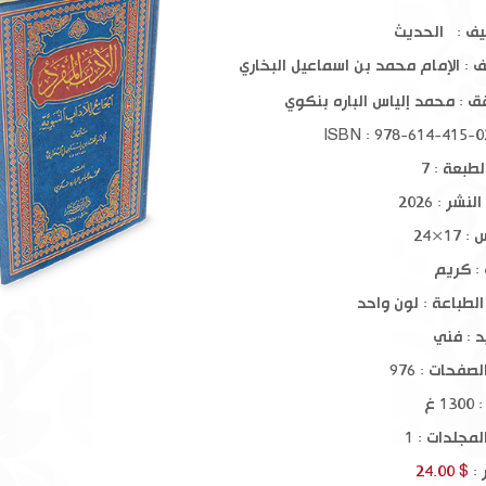
شذرات الذهب في أخبار من ذهب 1-
نبوة محمد صلى الله عليه وسلم من
رياض الصا
يف : الحديث
الشك إلى اليقين
ف :
الإمام محمد بن اسماعيل البخاري
$ 15.00
$ 18.00
ق :
محمد إلياس الباره بنكوي
طبعة : 7
نشر : 2026
17×24
 : كريم
الطباعة : لون واحد
د : فني
صفحات : 976
1 غ
مجلدات : 1
 :
$ 24.00