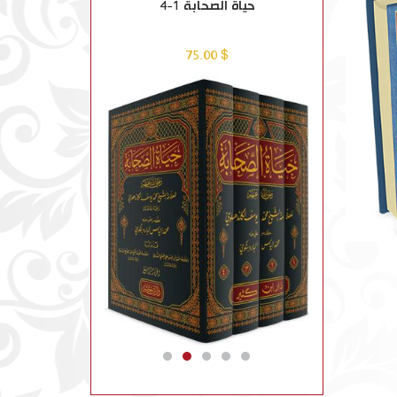
لحين
حياة الصحابة 1-4
قصص ال
$ 9.00
$ 75.00