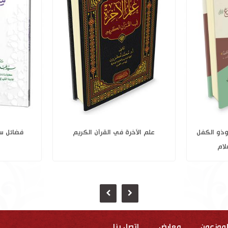
افية في معرفة
أنبياء الله إدريس والياس وذو الكفل
علم الآ
واليسع عليهم السلام
لموزعون
معارض
إتصل بنا