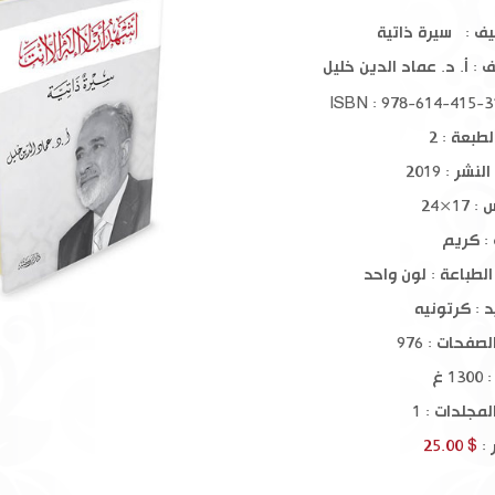
 1-4
السيرة النبوية
القراءة الر
يف : سيرة ذاتية
ف :
أ. د. عماد الدين خليل
$ 10.00
$ 18.00
طبعة : 2
نشر : 2019
17×24
 : كريم
الطباعة : لون واحد
د : كرتونيه
صفحات : 976
1 غ
مجلدات : 1
 :
$ 25.00