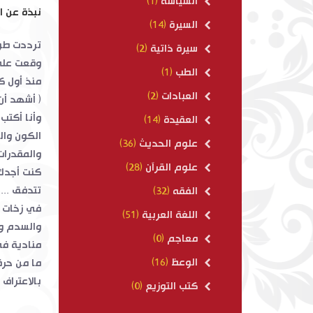
السياسة
(1)
نبذة عن ا
السيرة
(14)
ترددت طويل
سيرة ذاتية
(2)
وقعت على 
الطب
(1)
منذ أول ك
العبادات
(2)
( أشهد أن ل
وأنا أكتب
العقيدة
(14)
الكون والع
علوم الحديث
(36)
والمقدرات
علوم القرآن
(28)
كنت أجدك 
تتدفق ...
الفقه
(32)
في زخات ا
اللغة العربية
(51)
والسدم وه
معاجم
(0)
منادية في 
الوعظ
(16)
ما من حرف 
بالاعتراف ا
كتب التوزيع
(0)