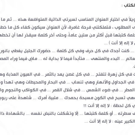
لكتاب :
اً في اختيار العنوان المناسب لسيرتي الذاتية المتواضعة هذه ... ثم ما 
المطلوب ، فتملكتني فرحة غامرة، لأن العنوان سيكون كفاء كل ما خطه
لمة كتبتها قبل أكثر من ستين عاماً، وحتى آخر كلمة سيقدّر لها أن تخطها
ا إله إلا أنت ) ...
 ... كنت أجدك في كل حرف وفي كل كلمة ... حضورك الجليل يغطي بانورا
الم ... البدء والمنتهى ... متأبداً فيما لا بداية له ... ماضٍ فيما وراء المصا
.
في كل زهرة تتفتح ... في كل غصن يعد بالثمر .. في العيون العذبة و
 في الجداول والأنهار وهي تنساب ... في البحار والمحيطات وهي تهدأ وتث
لمطر ... في ضوء الشمس ... في شلال القمر ... في الكواكب والنجوم وا
ي تسبح في الكون مسبحة بحمدك ... ملبية أمرك ... شاهدةً على ربوبيت
كل لحظة : لا إله إلا أنت !!
سطرته .. أو كلمة كتبتها ... إلّا وتشكلت بالنبض نفسه ... بالشهادة ذاته
لكبير عينه : لا إله إلا أنت ...