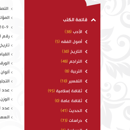
تفسير القرآن العظيم
التصن
المؤل
$ 80.00
قائمة الكتب
ISBN : 978-614-415-310-9
الأدب
(38)
رقم ال
أصول الفقه
(5)
تاريخ ال
التاريخ
(30)
القياس : 
التراجم
(48)
الورق
التربية
(8)
ألوان 
التجلي
التفسير
(10)
عدد ال
ثقافة إسلامية
(95)
الوزن : 300
ثقافة عامة
(0)
عدد ال
الحديث
(41)
السعر
دراسات
(73)