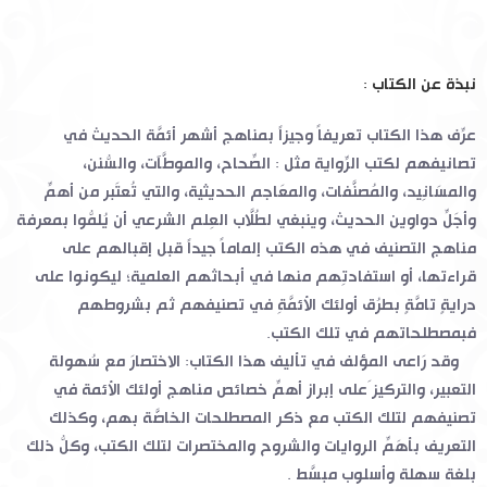
نبذة عن الكتاب :
عرِّف هذا الكتاب تعريفاً وجيزاً بمناهج أشهر أئمَّة الحديث في
تصانيفهم لكتب الرِّواية مثل : الصِّحاح، والموطَّآت، والسُّنن،
والمسَانِيد، والمُصنَّفات، والمعَاجم الحديثية، والتي تُعتَبر من أهمِّ
وأجَلِّ دواوين الحديث، وينبغي لطُلَّاب العِلم الشرعي أن يُلمُّوا بمعرفة
مناهج التصنيف في هذه الكتب إلماماً جيداً قبل إقبالهم على
قراءتها، أو استفادتِهم منها في أبحاثهم العلمية؛ ليكونوا على
درايةٍ تامَّةٍ بطرُق أولئك الأئمَّةِ في تصنيفهم ثم بشروطهم
فبمصطلحاتهم في تلك الكتب.
وقد رَاعى المؤلف في تأليف هذا الكتاب: الاختصارَ مع سُهولة
التعبير، والتركيز َعلى إبراز أهمِّ خصائص مناهج أولئك الأئمة في
تصنيفهم لتلك الكتب مع ذكر المصطلحات الخاصَّة بهم، وكذلك
التعريف بأهَمِّ الروايات والشروح والمختصرات لتلك الكتب، وكلُّ ذلك
بلغة سهلة وأسلوب مبسَّط .