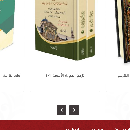
 اسناده من
علم الآخرة في القرآن الكريم
تاريخ 
ك
لموزعون
معارض
إتصل بنا