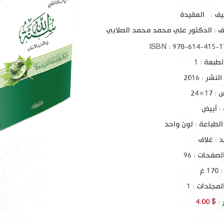
عرابه وبيانه
السيرة النبوية
حجة الله البالغة
يف : العقيدة
ف :
الدكتور علي محمد محمد الصلابي
$ 33.00
$ 18.00
طبعة : 1
نشر : 2016
17×24
: أبيض
الطباعة : لون واحد
د : غلاف
صفحات : 96
1 غ
مجلدات : 1
 :
$ 4.00