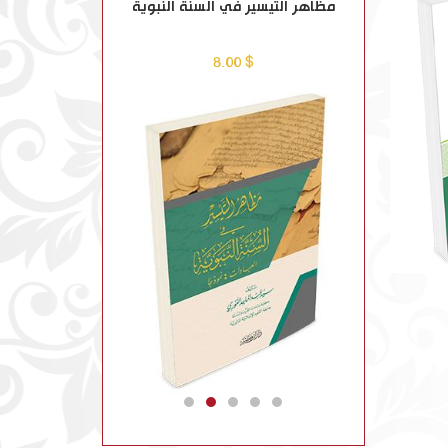
 1-2
مظاهر التيسير في السنة النبوية
ماذا خسر العالم ب
؟
$ 13.00
$ 8.00