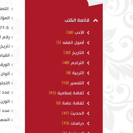
تفسير القرآن الكريم وإ
التصن
1-10
المؤل
$ 190.00
قائمة الكتب
ISBN : 978-614-415-177-8
الأدب
(38)
رقم ال
أصول الفقه
(5)
تاريخ ال
التاريخ
(30)
القياس : 
التراجم
(48)
الورق 
التربية
(8)
ألوان 
التجلي
التفسير
(10)
عدد ال
ثقافة إسلامية
(95)
الوزن : 70
ثقافة عامة
(0)
عدد ال
الحديث
(41)
السعر
دراسات
(73)