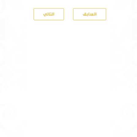
السابق
التالي