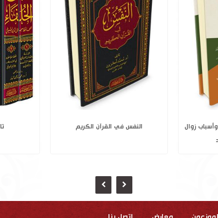
نبي الله هود عليه السلام وأسباب زوال
النفس
حضارة قوم عاد
لموزعون
معارض
إتصل بنا