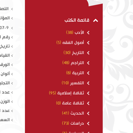
رياض الصالح
التصن
المؤل
$ 15.00
قائمة الكتب
ISBN : 978-614-415-307-9
الأدب
(38)
رقم ال
أصول الفقه
(5)
تاريخ ال
التاريخ
(30)
القياس : 
التراجم
(48)
الورق 
التربية
(8)
ألوان 
التجلي
التفسير
(10)
عدد ال
ثقافة إسلامية
(95)
الوزن : 70
ثقافة عامة
(0)
عدد ال
الحديث
(41)
السعر
دراسات
(73)