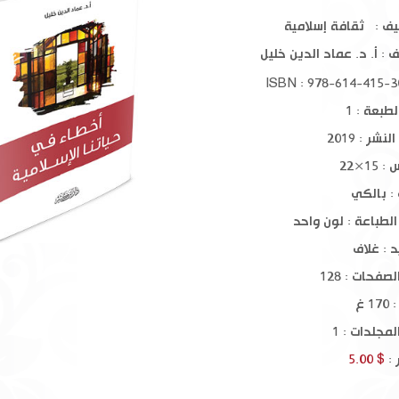
ين
تفسير القرآن العظيم 1-4
حياة الصحابة 1
يف : ثقافة إسلامية
ف :
أ. د. عماد الدين خليل
$ 75.00
$ 80.00
طبعة : 1
نشر : 2019
15×22
: بالكي
الطباعة : لون واحد
د : غلاف
صفحات : 128
1 غ
مجلدات : 1
 :
$ 5.00