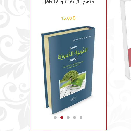
-4
منهج التربية النبوية للطفل
أسئلة بيانية في الق
$ 26.00
$ 13.00