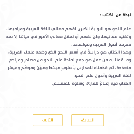
نبذة عن الكتاب :
علم النحو هو البوابةُ الكبرى لفهم معاني اللغة العربية ومراميها،
وتفنيد معانيها، ولن نفهم أو نعقل معاني الأمور في حياتنا إلا بعد
معرفة أصول العربية وقواعدها.
وهذا الكتاب هو دراسةٌ في أُسس النحو الذي وضعه علماء العربية،
وما قمنا به من عمل هو جمع لمادة علم النحو من مصادر ومراجع
متعدّدة، ثم قدّمناه للمدارس بأسلوبٍ مبسّط ومبيّن وموضّح وميسّر
للغة العربية وأصول علم النحو.
الكتاب فيه إمتاعٌ للقارئ، وسلوةٌ للمتعـلـم.
السابق
التالي