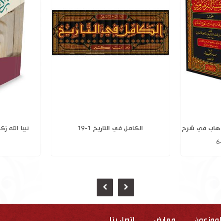
خواصها
حاشية البرماوي على فتح الوهاب في شرح
الكامل
منهج الطلاب 1-6
لموزعون
معارض
إتصل بنا