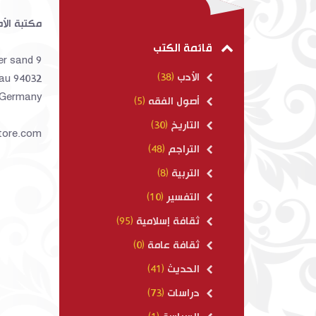
مكتبة الأم
13
$ 250.00
قائمة الكتب
er sand 9
الأدب
(38)
94032 Passau
Germany
أصول الفقه
(5)
التاريخ
(30)
tore.com
التراجم
(48)
التربية
(8)
التفسير
(10)
ثقافة إسلامية
(95)
ثقافة عامة
(0)
الحديث
(41)
دراسات
(73)