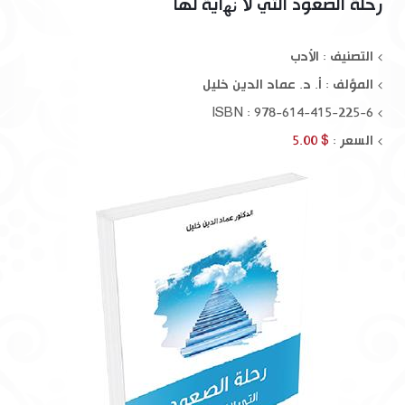
رحلة الصعود التي لا ﻧﻬاية لها
التصنيف : الأدب
المؤلف :
أ. د. عماد الدين خليل
ISBN : 978-614-415-225-6
السعر :
$ 5.00