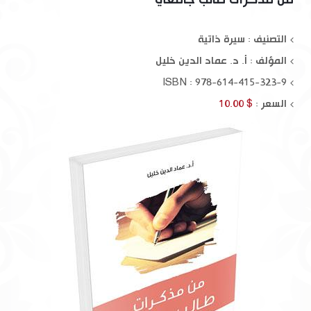
من مذكرات طالب جامعي
التصنيف : سيرة ذاتية
المؤلف :
أ. د. عماد الدين خليل
ISBN : 978-614-415-323-9
السعر :
$ 10.00