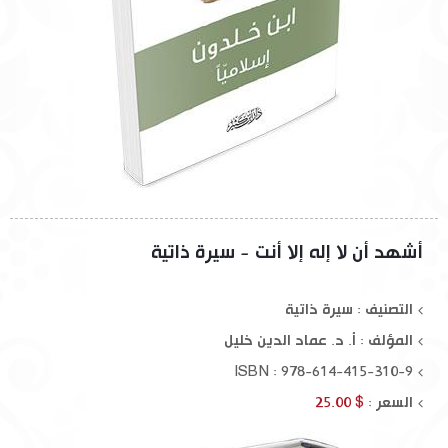
أشهد أن لا إله إلا أنت - سيرة ذاتية
التصنيف : سيرة ذاتية
المؤلف :
أ. د. عماد الدين خليل
ISBN : 978-614-415-310-9
السعر :
$ 25.00