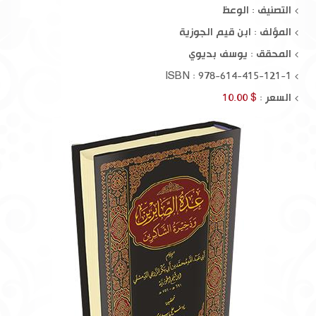
التصنيف : الوعظ
المؤلف :
ابن قيم الجوزية
المحقق :
يوسف بديوي
ISBN : 978-614-415-121-1
السعر :
$ 10.00