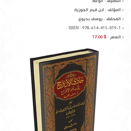
التصنيف : الوعظ
المؤلف :
ابن قيم الجوزية
المحقق :
يوسف بديوي
ISBN : 978-614-415-019-1
السعر :
$ 17.00