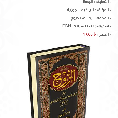
التصنيف : الوعظ
المؤلف :
ابن قيم الجوزية
المحقق :
يوسف بديوي
ISBN : 978-614-415-021-4
السعر :
$ 17.00