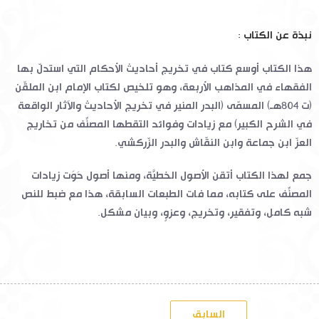
نبذة عن الكتاب :
هذا الكتاب أوسع كتاب في تخريج أحاديث الأحكام التي استدلّ بها
الفقهاء في المذاهب الأربعة، وهو تلخيص لكتاب الإمام ابن الملقّن
(ت 804هـ) المسمّى (البدر المنير في تخريج الأحاديث والآثار الواقعة
في الشرح الكبير) مع زيادات وفوائد التقطها المصنِّف من تخاريج
العزّ ابن جماعة وابن النقّاش والبدر الزّركشي.
جمع لهذا الكتاب أتقن الأصول الخطيَّة، ومنها أصول حَوَت زيادات
المصنِّف على كتابه، مما فات الطبعات السابقة، هذا مع ضبط للنص
شبه كامل، وتفقير، وتخريج، وعزوٍ، وبيان مشكل.
السابق