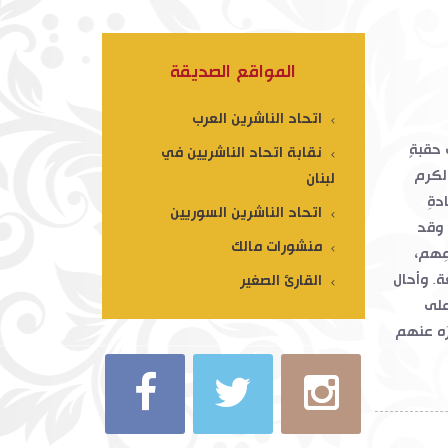
المواقع الصديقة
اتحاد الناشرين العرب
 حقبةٍ
نقابة اتحاد الناشريين في
أبي الكرم
لبنان
دةِ
اتحاد الناشرين السوريين
. وقد
منشورات مالك
عِهم،
عة. وأحال
القارئ الصغير
على
رَه عنهم