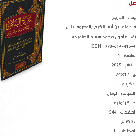
وم
مظاهر التيسير في السنة النبوية
رياض الصا
صل
ف : التاريخ
$ 15.00
$ 8.00
ف :
علي بن أبي الكرم (المعروف بابن
لجزري)
ق :
مأمون محمد سعيد الصاغرجي
طبعة : 1
نشر : 2025
17×24
 : كريم
الطباعة : لونان
د : كرتونيه
صفحات : 544
9 غ
مجلدات : 1