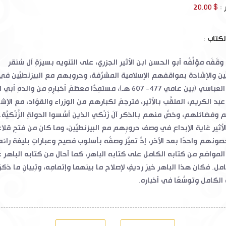
 :
$ 20.00
لكتاب :
وقَفَه مؤلِّفُه أبو الحسن ابن الأثير الجزري، على التنويه بسيرَةِ آل سُنقر
ِين والإشادة بمواقفهم الإسلامية المشرِّفة، وحروبهم مع البيزنطيِّين في
من الزمن العباسي (بين عامي 477- 607 هـ)، مستمِدًّا معظمَ أخبارِهِ من والدهِ 
د الكريم، الملقَّب بالأثير، فترجمَ لكبارهم من الوزراء والقوّاد، مع الإشا
ضائلهم، وخصَّ منهم بالذكر آلَ زَنْكي الذين أسَّسوا الدولةِ الزَّنْكيَّة
 الأثير غاية الإبداع في وصف حروبِهم مع البيزنطيِّين، وما كان من فتحِ قلا
ونهم واحدًا بعد الآخر، إذْ تميَّز وصفُه بأسلوب فصيح
وعباراتٍ بليغة رائ
لمواضع من كتابه الكامل على كتابه الباهر، كما أحال من كتابه الباهر 
مل. فكان هذا الباهر خيرَ رديفٍ لإصلاح ما بينهما وإتمامِه، وتِبيانِ ما ذك
لكامل وتوسُّعًا في أخباره.