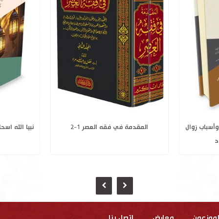
زيلاً 1-4
نبي الله صالح عليه السلام وأسباب زوال
المقدمة
حضارة قوم ثمود
لموزعون
معارض
إتصل بنا