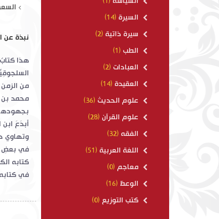
السياسة
(1)
السعر
السيرة
(14)
سيرة ذاتية
(2)
نبذة عن ا
الطب
(1)
هذا كتابٌ 
العبادات
(2)
السلجوقِيّ
العقيدة
(14)
محمد بن عب
علوم الحديث
(36)
بجهودهم وف
علوم القرآن
(28)
أبدَعَ ابن
الفقه
(32)
وتهاوي حص
في بعضِ ا
اللغة العربية
(51)
كتابه الكا
معاجم
(0)
في كتابه ا
الوعظ
(16)
كتب التوزيع
(0)