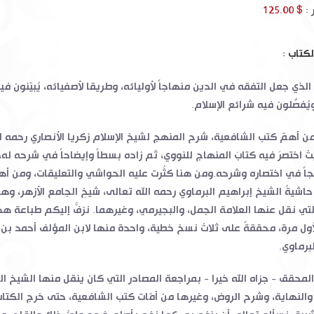
 :
$ 125.00
لكتاب :
الذي جعل التفقه في الدين منهاجاً لأوليائه، وطريقا لأصفيائه، يُبيّنون في
يُفصِّلون فيه شرائع الإسلام
.
 من أهمّ كتب الشافعية، شرح المنهج لشيخ الإسلام زكريا الأنصاري رحمه ال
ث اختصرَ فيه كتابَ المنهاج للنووي، ثم زاده بسطاً وإيضاحاً في شرحه له
اً في اختصاره وشرحه.ومن هنا كثُرت عليه الحواشي والتعليقات، ومن أه
اشيةُ الشيخ إبراهيم البرماوي رحمه الله تعالى، شيخِ الجامع الأزهر، وه
لتي نقل عنها العلامة الجمل، والبجيرمي، وغيرهما. نزفُّ إليكم طباعة ه
أول مرة، محققةً على ثلاث نسخ خطية، واحدة منها لابن المؤلف أحمد بن
لبرماوي
.
لمحقق - جزاه الله خيرا - بمراجعة المصادر التي كان ينقل منها الشيخ ال
والنهاية، وشرح الروض، وغيرها من أمّات كتب الشافعية، حتى خرج الكتا