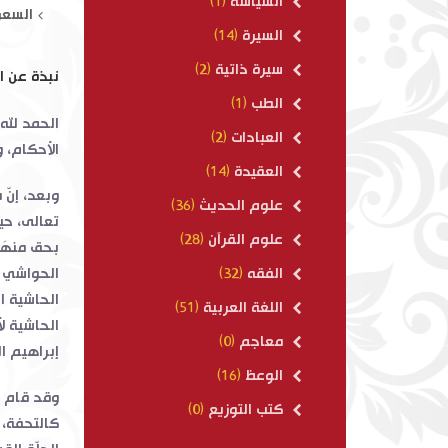
السياسة
(1)
السعر
السيرة
(14)
سيرة ذاتية
(2)
نبذة عن ا
الطب
(1)
الحمد لله 
العبادات
(2)
الأحكام، و
العقيدة
(14)
وبعد، إنّ
علوم الحديث
(36)
تعالى، حي
علوم القرآن
(28)
بحق منهَج
الحواشي ح
الفقه
(32)
الحاشية ا
اللغة العربية
(51)
الحاشية ل
معاجم
(0)
إبراهيم ا
الوعظ
(16)
وقد قام ا
كتب التوزيع
(0)
كالتحفة، 