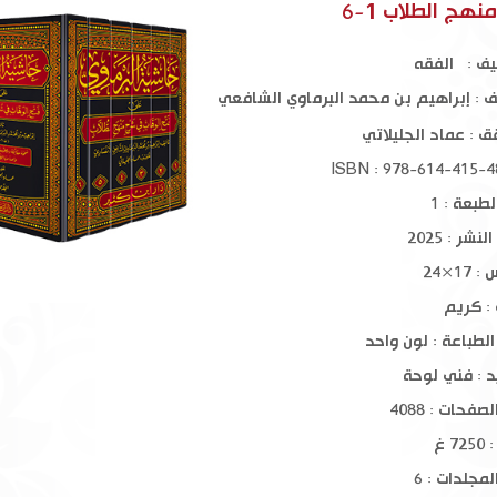
 1-4
الأذكار
مظاهر التيسير في ا
هج الطلاب 1-6
يف : الفقه
$ 8.00
$ 16.00
ف :
إبراهيم بن محمد البرماوي الشافعي
ق :
عماد الجليلاتي
طبعة : 1
نشر : 2025
17×24
 : كريم
الطباعة : لون واحد
د : فني لوحة
فحات : 4088
7 غ
مجلدات : 6