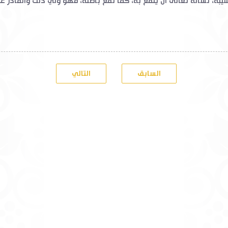
شيبة، نسأله تعالى أن ينفع به، كما نفع بأصله، فهو وليُّ ذلك والقادر عل
السابق
التالي