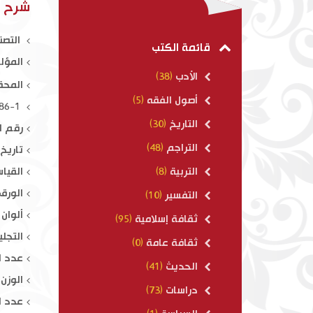
تفسير القرآن العظيم
شرح من
التصن
$ 80.00
قائمة الكتب
المؤل
الأدب
(38)
الأنصاري
المحق
أصول الفقه
(5)
ISBN : 978-614-415-486-1
التاريخ
(30)
رقم ال
التراجم
(48)
تاريخ ال
القياس : 
التربية
(8)
الورق
التفسير
(10)
ألوان 
ثقافة إسلامية
(95)
التجلي
ثقافة عامة
(0)
عدد الص
الحديث
(41)
الوزن : 250
دراسات
(73)
عدد ال